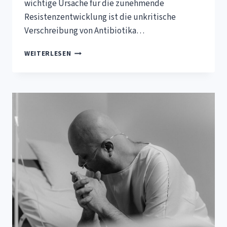
wichtige Ursache für die zunehmende
Resistenzentwicklung ist die unkritische
Verschreibung von Antibiotika…
ROTES
WEITERLESEN
AUGE,
BLINDER
FLECK
–
EINE
PROFESSION
UNTER
DRUCK