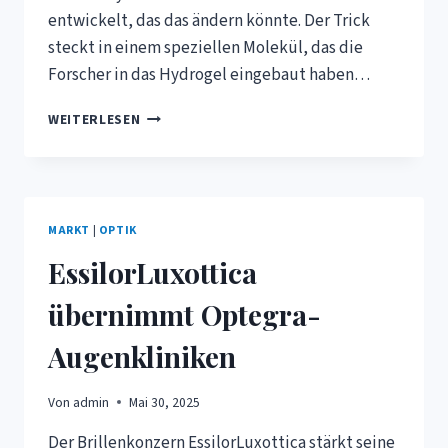
entwickelt, das das ändern könnte. Der Trick
steckt in einem speziellen Molekül, das die
Forscher in das Hydrogel eingebaut haben…
FORSCHUNG:
WEITERLESEN
SICH
SELBST
HEILENDE
KONTAKTLINSEN
MARKT
|
OPTIK
EssilorLuxottica
übernimmt Optegra-
Augenkliniken
Von
admin
Mai 30, 2025
Der Brillenkonzern EssilorLuxottica stärkt seine