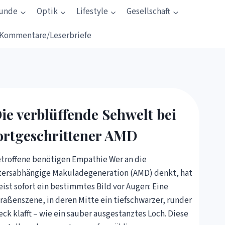
kunde
Optik
Lifestyle
Gesellschaft
Kommentare/Leserbriefe
ie verblüffende Sehwelt bei
ortgeschrittener AMD
troffene benötigen Empathie Wer an die
tersabhängige Makuladegeneration (AMD) denkt, hat
ist sofort ein bestimmtes Bild vor Augen: Eine
raßenszene, in deren Mitte ein tiefschwarzer, runder
eck klafft – wie ein sauber ausgestanztes Loch. Diese