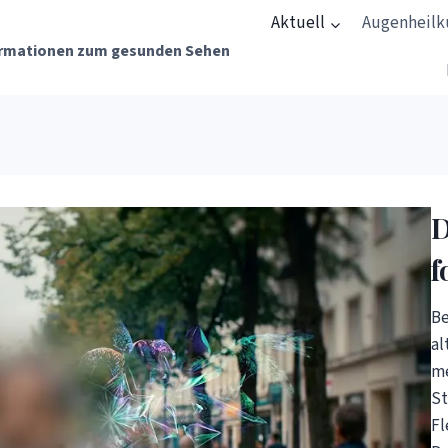
Aktuell
Augenheil
rmationen zum gesunden Sehen
D
f
Be
al
me
St
Fl