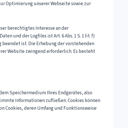
 zur Optimierung unserer Webseite sowie zur
ser berechtigtes Interesse an der
nd der Logfiles ist Art. 6 Abs. 1 S. 1 lit. f)
g beendet ist. Die Erhebung der vorstehenden
erer Website zwingend erforderlich. Es besteht
uf dem Speichermedium Ihres Endgerätes, also
estimmte Informationen zufließen. Cookies können
 von Cookies, deren Umfang und Funktionsweise