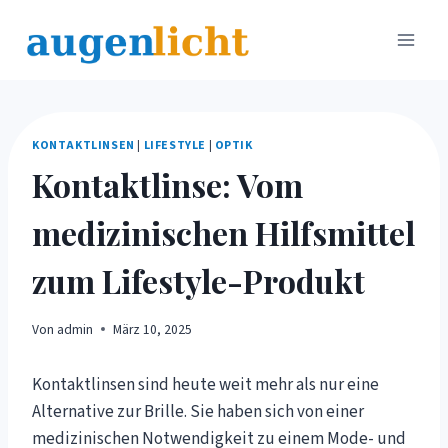
Zum
Inhalt
springen
KONTAKTLINSEN
|
LIFESTYLE
|
OPTIK
Kontaktlinse: Vom
medizinischen Hilfsmittel
zum Lifestyle-Produkt
Von
admin
März 10, 2025
Kontaktlinsen sind heute weit mehr als nur eine
Alternative zur Brille. Sie haben sich von einer
medizinischen Notwendigkeit zu einem Mode- und