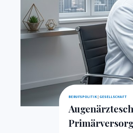
BERUFSPOLITIK
|
GESELLSCHAFT
Augenärztescha
Primärversor