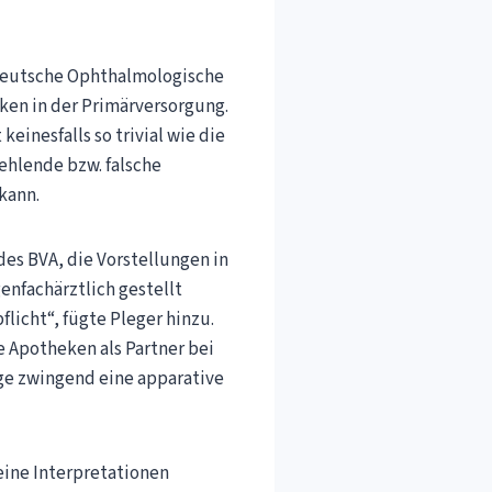
Deutsche Ophthalmologische
ken in der Primärversorgung.
einesfalls so trivial wie die
ehlende bzw. falsche
kann.
des BVA, die Vorstellungen in
enfachärztlich gestellt
licht“, fügte Pleger hinzu.
ie Apotheken als Partner bei
uge zwingend eine apparative
eine Interpretationen