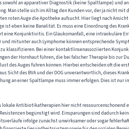
es sowohl an apparativer Diagnostik (keine Spaltlampe) und a
g. Man stelle sich im Alltag den Kunden vor, der ja nicht mit 
en roten Auge die Apotheke aufsucht. Hier liegt nach Ansicht
ge ist eben keine Banalität. Es muss eine Einordnung des Kran
t eine Konjunktivitis. Ein Glaukomanfall, eine intraokuläre E
r und mitunter auch Lymphome können entsprechende Sympt
g zu klassifizieren. Bei einer kontaktlinsenassoziierten Konju
en der Hornhaut führen, die bei falscher Therapie bis zur 
ust des Auges führen können. Hierbei entscheiden oft die er
s aus Sicht des BVA und der DOG unverantwortlich, dieses Kran
hung an einer Spaltlampe muss immer erfolgen. Dies ist nur i
s lokale Antibiotikatherapien hier nicht ressourcenschonend
Resistenzen begünstigt wird. Einsparungen sind dadurch kein
tsverläufe infolge zunächst unwirksamer oder sogar fehlerhaf
ch finanzierte Gesundheitssystem sowie für den sozialen Bere