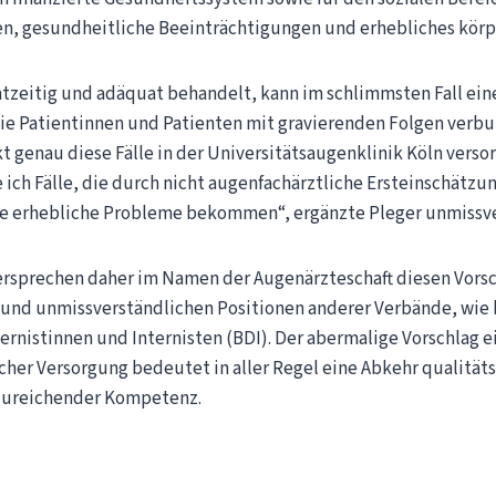
en, gesundheitliche Beeinträchtigungen und erhebliches körpe
chtzeitig und adäquat behandelt, kann im schlimmsten Fall ei
die Patientinnen und Patienten mit gravierenden Folgen verbun
t genau diese Fälle in der Universitätsaugenklinik Köln versor
be ich Fälle, die durch nicht augenfachärztliche Ersteinschätz
ge erhebliche Probleme bekommen“, ergänzte Pleger unmissve
ersprechen daher im Namen der Augenärzteschaft diesen Vors
n und unmissverständlichen Positionen anderer Verbände, wie 
rnistinnen und Internisten (BDI). Der abermalige Vorschlag e
her Versorgung bedeutet in aller Regel eine Abkehr qualität
zureichender Kompetenz.