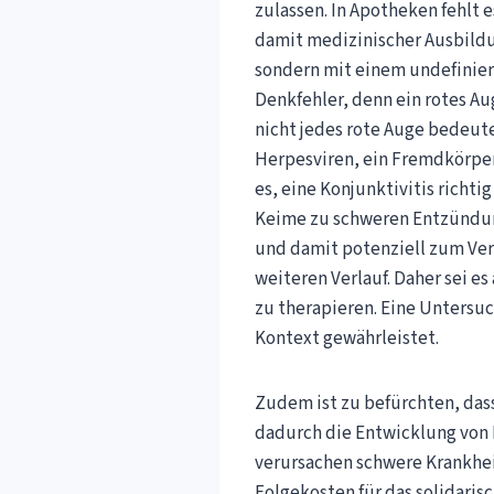
zulassen. In Apotheken fehlt 
damit medizinischer Ausbildun
sondern mit einem undefiniert
Denkfehler, denn ein rotes Au
nicht jedes rote Auge bedeute
Herpesviren, ein Fremdkörpe
es, eine Konjunktivitis richti
Keime zu schweren Entzündung
und damit potenziell zum Verl
weiteren Verlauf. Daher sei e
zu therapieren. Eine Untersuc
Kontext gewährleistet.
Zudem ist zu befürchten, das
dadurch die Entwicklung von 
verursachen schwere Krankhei
Folgekosten für das solidaris