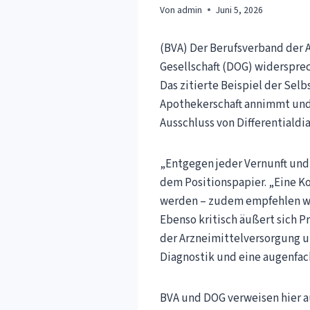
Von
admin
Juni 5, 2026
(BVA) Der Berufsverband der
Gesellschaft (DOG) widerspre
Das zitierte Beispiel der Selb
Apothekerschaft annimmt und s
Ausschluss von Differentiald
„Entgegen jeder Vernunft und 
dem Positionspapier. „Eine Ko
werden – zudem empfehlen wir 
Ebenso kritisch äußert sich Pr
der Arzneimittelversorgung un
Diagnostik und eine augenfac
BVA und DOG verweisen hier a