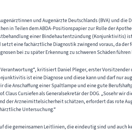
 Augenärztinnen und Augenärzte Deutschlands (BVA) und die 
chen in Teilen dem ABDA-Positionspapier zur Rolle der Apothe
stbehandlung einer Bindehautentzündung (Konjunktivitis) ist k
etzt eine fachärztliche Diagnostik zwingend voraus, da der f
iagnosen bei zu später Erkennung zu schweren Schäden führen 
Verantwortung“, kritisiert Daniel Pleger, erster Vorsitzender 
njunktivitis ist eine Diagnose und diese kann und darf nur aug
die Anschaffung einer Spaltlampe und eine gute Berufshaftpf
of. Claus Cursiefen als Generalsekretär der DOG. „Sosehr wir d
d der Arzneimittelsicherheit schätzen, erfordert das rote A
härztliche Untersuchung.“
uf die gemeinsamen Leitlinien, die eindeutig sind und auch k