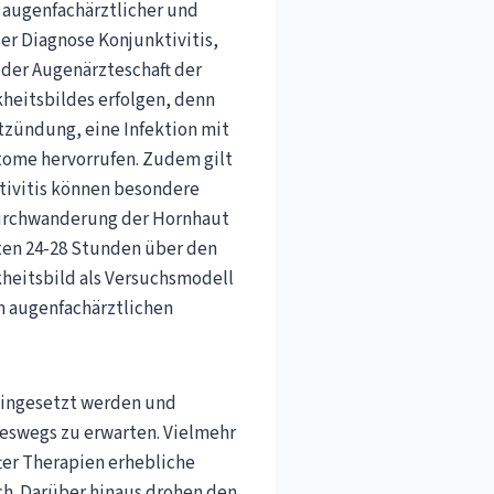
n augenfachärztlicher und
der Diagnose Konjunktivitis,
 der Augenärzteschaft der
kheitsbildes erfolgen, denn
ntzündung, eine Infektion mit
ome hervorrufen. Zudem gilt
nktivitis können besondere
Durchwanderung der Hornhaut
sten 24-28 Stunden über den
kheitsbild als Versuchsmodell
m augenfachärztlichen
 eingesetzt werden und
eswegs zu erwarten. Vielmehr
ter Therapien erhebliche
ich. Darüber hinaus drohen den