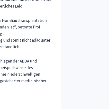
rliches Leid.
ne Hornhauttransplantation
den ist“, betonte Prof.
gt.
ung und somit nicht adäquater
rständlich.
chlägen der ABDA und
beispielsweise des
ines niederschwelligen
sgesicherter medizinischer