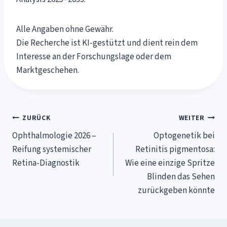
Alle Angaben ohne Gewähr.
Die Recherche ist KI-gestützt und dient rein dem
Interesse an der Forschungslage oder dem
Marktgeschehen.
Beitragsnavigation
ZURÜCK
WEITER
Ophthalmologie 2026 –
Optogenetik bei
Reifung systemischer
Retinitis pigmentosa:
Retina-Diagnostik
Wie eine einzige Spritze
Blinden das Sehen
zurückgeben könnte