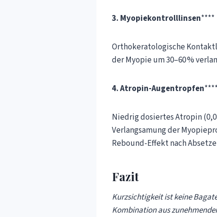
3. Myopiekontrolllinsen
****
Orthokeratologische Kontaktli
der Myopie um 30–60 % verlan
4. Atropin-Augentropfen
***
Niedrig dosiertes Atropin (0,0
Verlangsamung der Myopieprog
Rebound-Effekt nach Absetze
Fazit
Kurzsichtigkeit ist keine Baga
Kombination aus zunehmender 