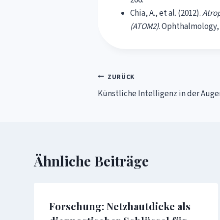
206.
Chia, A., et al. (2012).
Atrop
(ATOM2)
. Ophthalmology, 
Beitragsnavigation
ZURÜCK
Künstliche Intelligenz in der Aug
Ähnliche Beiträge
Forschung: Netzhautdicke als