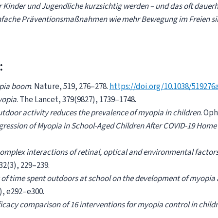
Kinder und Jugendliche kurzsichtig werden – und das oft dauerha
nfache Präventionsmaßnahmen wie mehr Bewegung im Freien sin
:
pia boom
. Nature, 519, 276–278.
https://doi.org/10.1038/519276
opia
. The Lancet, 379(9827), 1739–1748.
tdoor activity reduces the prevalence of myopia in children
. Oph
gression of Myopia in School-Aged Children After COVID-19 Hom
omplex interactions of retinal, optical and environmental factor
2(3), 229–239.
t of time spent outdoors at school on the development of myopia
), e292–e300.
ficacy comparison of 16 interventions for myopia control in child