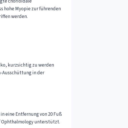
te chorioidale
ass hohe Myopie zur führenden
iffen werden.
iko, kurzsichtig zu werden
n-Ausschüttung in der
in eine Entfernung von 20 Fuß
of Ophthalmology unterstützt.