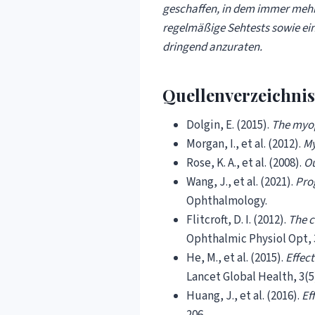
geschaffen, in dem immer mehr 
regelmäßige Sehtests sowie ei
dringend anzuraten.
Quellenverzeichnis
Dolgin, E. (2015).
The myo
Morgan, I., et al. (2012).
My
Rose, K. A., et al. (2008).
Ou
Wang, J., et al. (2021).
Pro
Ophthalmology.
Flitcroft, D. I. (2012).
The c
Ophthalmic Physiol Opt, 3
He, M., et al. (2015).
Effec
Lancet Global Health, 3(5
Huang, J., et al. (2016).
Ef