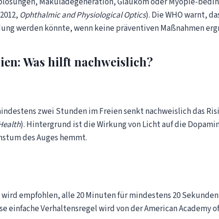
lösungen, Makuladegeneration, Glaukom oder Myopie-beding
 2012,
Ophthalmic and Physiological Optics
). Die WHO warnt, d
dung werden könnte, wenn keine präventiven Maßnahmen ergr
ien: Was hilft nachweislich?
mindestens zwei Stunden im Freien senkt nachweislich das Ris
Health
). Hintergrund ist die Wirkung von Licht auf die Dopami
chstum des Auges hemmt.
wird empfohlen, alle 20 Minuten für mindestens 20 Sekunden 
ese einfache Verhaltensregel wird von der American Academy 