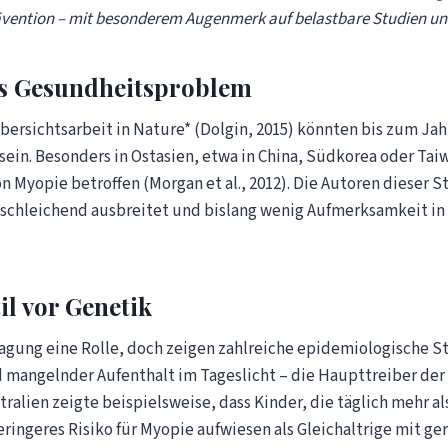
ention – mit besonderem Augenmerk auf belastbare Studien un
es Gesundheitsproblem
Übersichtsarbeit in Nature* (Dolgin, 2015) könnten bis zum Jah
ein. Besonders in Ostasien, etwa in China, Südkorea oder Taiw
 Myopie betroffen (Morgan et al., 2012). Die Autoren dieser S
 schleichend ausbreitet und bislang wenig Aufmerksamkeit in 
il vor Genetik
lagung eine Rolle, doch zeigen zahlreiche epidemiologische 
 mangelnder Aufenthalt im Tageslicht – die Haupttreiber der
tralien zeigte beispielsweise, dass Kinder, die täglich mehr a
eringeres Risiko für Myopie aufwiesen als Gleichaltrige mit g