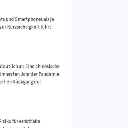
ets und Smartphones als je
ur Kurzsichtigkeit führt
eutlich an. Eine chinesische
in im ersten Jahr der Pandemie
tischen Rückgang der
isiko für ernsthafte