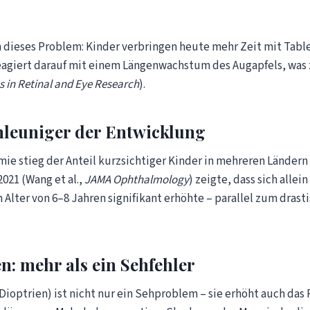
 dieses Problem: Kinder verbringen heute mehr Zeit mit Tabl
eagiert darauf mit einem Längenwachstum des Augapfels, was z
s in Retinal and Eye Research
).
hleuniger der Entwicklung
 stieg der Anteil kurzsichtiger Kinder in mehreren Ländern d
021 (Wang et al.,
JAMA Ophthalmology
) zeigte, dass sich alle
 Alter von 6–8 Jahren signifikant erhöhte – parallel zum dras
n: mehr als ein Sehfehler
ioptrien) ist nicht nur ein Sehproblem – sie erhöht auch das R