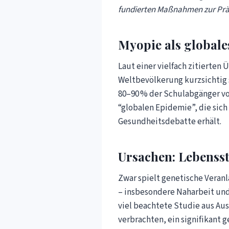
fundierten Maßnahmen zur Präv
Myopie als global
Laut einer vielfach zitierten 
Weltbevölkerung kurzsichtig s
80–90 % der Schulabgänger von
“globalen Epidemie”, die sich
Gesundheitsdebatte erhält.
Ursachen: Lebensst
Zwar spielt genetische Veran
– insbesondere Naharbeit und
viel beachtete Studie aus Aus
verbrachten, ein signifikant g