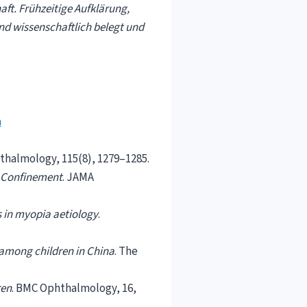
ft. Frühzeitige Aufklärung,
d wissenschaftlich belegt und
a
thalmology, 115(8), 1279–1285.
e Confinement
. JAMA
s in myopia aetiology
.
 among children in China
. The
ren
. BMC Ophthalmology, 16,