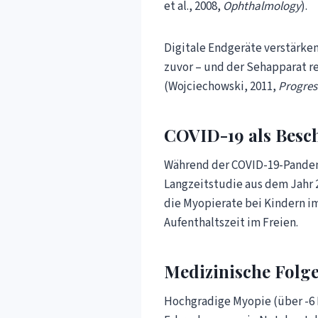
et al., 2008,
Ophthalmology
).
Digitale Endgeräte verstärken
zuvor – und der Sehapparat r
(Wojciechowski, 2011,
Progres
COVID-19 als Besc
Während der COVID-19-Pandemie
Langzeitstudie aus dem Jahr 2
die Myopierate bei Kindern im
Aufenthaltszeit im Freien.
Medizinische Folge
Hochgradige Myopie (über -6 D