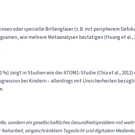
nsen oder spezielle Brillengläser (z. B. mit peripherem Defok
gsamen, wie mehrere Metaanalysen bestätigen (Huang et al., 
*
1 %) zeigt in Studien wie der ATOM2-Studie (Chia et al., 2012)
ression bei Kindern – allerdings mit Unsicherheiten bezügl
n.
telle, sondern ein gesellschaftliches Gesundheitsproblem mit wei
Naharbeit, eingeschränktem Tageslicht und digitalem Medienk