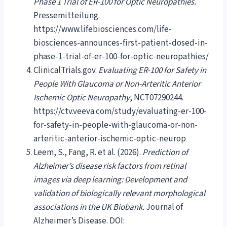
Phase 1 Trial of ER-100 for Optic Neuropathies.
Pressemitteilung.
https://www.lifebiosciences.com/life-
biosciences-announces-first-patient-dosed-in-
phase-1-trial-of-er-100-for-optic-neuropathies/
ClinicalTrials.gov.
Evaluating ER-100 for Safety in
People With Glaucoma or Non-Arteritic Anterior
Ischemic Optic Neuropathy
, NCT07290244.
https://ctv.veeva.com/study/evaluating-er-100-
for-safety-in-people-with-glaucoma-or-non-
arteritic-anterior-ischemic-optic-neurop
Leem, S., Fang, R. et al. (2026).
Prediction of
Alzheimer’s disease risk factors from retinal
images via deep learning: Development and
validation of biologically relevant morphological
associations in the UK Biobank.
Journal of
Alzheimer’s Disease. DOI: