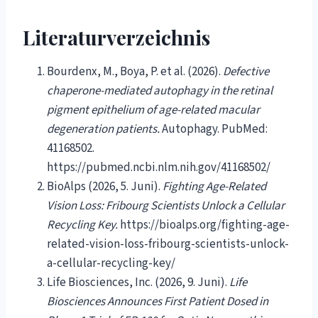
Literaturverzeichnis
Bourdenx, M., Boya, P. et al. (2026).
Defective
chaperone-mediated autophagy in the retinal
pigment epithelium of age-related macular
degeneration patients.
Autophagy. PubMed:
41168502.
https://pubmed.ncbi.nlm.nih.gov/41168502/
BioAlps (2026, 5. Juni).
Fighting Age-Related
Vision Loss: Fribourg Scientists Unlock a Cellular
Recycling Key.
https://bioalps.org/fighting-age-
related-vision-loss-fribourg-scientists-unlock-
a-cellular-recycling-key/
Life Biosciences, Inc. (2026, 9. Juni).
Life
Biosciences Announces First Patient Dosed in