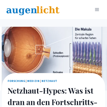
Zum
Inhalt
springen
FORSCHUNG
|
MEDIZIN
|
NETZHAUT
Netzhaut-Hypes: Was ist
dran an den Fortschritts-